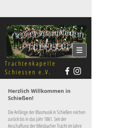
Trachtenkapelle
Schiessen e.V.
Herzlich Willkommen in
Schießen!
Die Anfänge der Blasmusik in Schießen reichen
zurück bis in das Jahr 1861. Seit der
Anschaffung der Miesbacher Tracht im Jahre