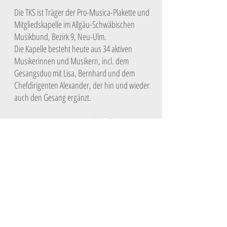
Die TKS ist Träger der Pro-Musica-Plakette und
Mitgliedskapelle im Allgäu-Schwäbischen
Musikbund, Bezirk 9, Neu-Ulm.
Die Kapelle besteht heute aus 34 aktiven
Musikerinnen und Musikern, incl. dem
Gesangsduo mit Lisa, Bernhard und dem
Chefdirigenten Alexander, der hin und wieder
auch den Gesang ergänzt.
Musikalisch ist die Trachtenkapelle
hauptsächlich in der unterhaltenden Blasmusik
zuhause.
Das Programm umfasst mit beliebten Märschen,
böhmisch- mährischer Blasmusik, bis hin zu
modernen, stimmungsvollen Arrangements die
gesamte Bandbreite der Unterhaltungsmusik.
Abgerundet werden die Auftritte mit unserem
schwungvollen und abwechslungsreichen