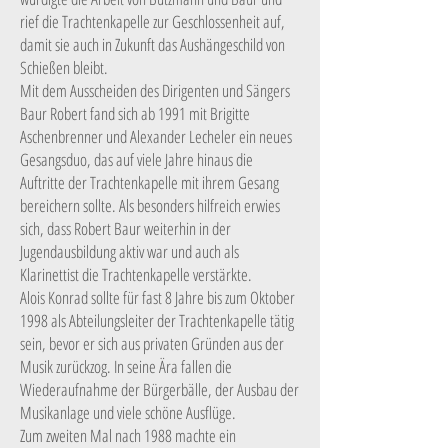
rief die Trachtenkapelle zur Geschlossenheit auf,
damit sie auch in Zukunft das Aushängeschild von
Schießen bleibt.
Mit dem Ausscheiden des Dirigenten und Sängers
Baur Robert fand sich ab 1991 mit Brigitte
Aschenbrenner und Alexander Lecheler ein neues
Gesangsduo, das auf viele Jahre hinaus die
Auftritte der Trachtenkapelle mit ihrem Gesang
bereichern sollte. Als besonders hilfreich erwies
sich, dass Robert Baur weiterhin in der
Jugendausbildung aktiv war und auch als
Klarinettist die Trachtenkapelle verstärkte.
Alois Konrad sollte für fast 8 Jahre bis zum Oktober
1998 als Abteilungsleiter der Trachtenkapelle tätig
sein, bevor er sich aus privaten Gründen aus der
Musik zurückzog. In seine Ära fallen die
Wiederaufnahme der Bürgerbälle, der Ausbau der
Musikanlage und viele schöne Ausflüge.
Zum zweiten Mal nach 1988 machte ein