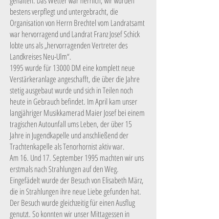
gehalten. Das Wetter war herrlich, wir wurden
bestens verpflegt und untergebracht, die
Organisation von Herrn Brechtel vom Landratsamt
war hervorragend und Landrat Franz Josef Schick
lobte uns als „hervorragenden Vertreter des
Landkreises Neu-Ulm“.
1995 wurde für 13000 DM eine komplett neue
Verstärkeranlage angeschafft, die über die Jahre
stetig ausgebaut wurde und sich in Teilen noch
heute in Gebrauch befindet. Im April kam unser
langjähriger Musikkamerad Maier Josef bei einem
tragischen Autounfall ums Leben, der über 15
Jahre in Jugendkapelle und anschließend der
Trachtenkapelle als Tenorhornist aktiv war.
Am 16. Und 17. September 1995 machten wir uns
erstmals nach Strahlungen auf den Weg.
Eingefädelt wurde der Besuch von Elisabeth März,
die in Strahlungen ihre neue Liebe gefunden hat.
Der Besuch wurde gleichzeitig für einen Ausflug
genutzt. So konnten wir unser Mittagessen in