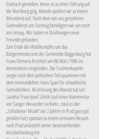
Eisenach genießen, bevor es zu einer Führung auf
die Wartburg ging. Abends spielten wir zu einem
Bierabend auf. Nach dem von uns gestalteten
Gottesdienst am Sonntag beteiligten wir uns noch
am Umzug. Wir haben in Strahlungen neue
Freunde gefunden.
Zum Ende des Wahlkampfes um das
Bürgermeisteramt der Gemeinde Roggenburg hat
Franz-Clemens Brechtel am 08.März 1996 ins
Vereinsheim eingeladen. Die Trachtenkapelle
sorgte nach dem politischen Teil zusammen mit
dem Heimatdichter Hans Span für schwäbische
Gemütlichkeit. Als Krönung des Abends lud uns
Landrat Franz Josef Schick (auf einen Kommentar
von Sänger Alexander Lecheler, dass es der
„Schiaßener Musik“ vor 2 Jahren in Prad ganz gut
gefallen hat) spontan zu einem erneuten Besuch
nach Prad anlässlich seiner bevorstehenden
Verabschiedung ein.