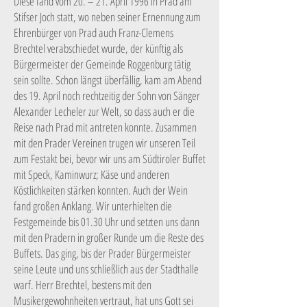
Diese fand vom 20. – 21. April 1996 in Prad am
Stifser Joch statt, wo neben seiner Ernennung zum
Ehrenbürger von Prad auch Franz-Clemens
Brechtel verabschiedet wurde, der künftig als
Bürgermeister der Gemeinde Roggenburg tätig
sein sollte. Schon längst überfällig, kam am Abend
des 19. April noch rechtzeitig der Sohn von Sänger
Alexander Lecheler zur Welt, so dass auch er die
Reise nach Prad mit antreten konnte. Zusammen
mit den Prader Vereinen trugen wir unseren Teil
zum Festakt bei, bevor wir uns am Südtiroler Buffet
mit Speck, Kaminwurz; Käse und anderen
Köstlichkeiten stärken konnten. Auch der Wein
fand großen Anklang. Wir unterhielten die
Festgemeinde bis 01.30 Uhr und setzten uns dann
mit den Pradern in großer Runde um die Reste des
Buffets. Das ging, bis der Prader Bürgermeister
seine Leute und uns schließlich aus der Stadthalle
warf. Herr Brechtel, bestens mit den
Musikergewohnheiten vertraut, hat uns Gott sei