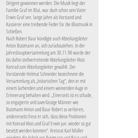
Dirigent gewonnen werden. Die Musik liegt der
Familie Graf im Blut, war doch schon sein Vater
Erwin Graf sen. lange Jahre als Vorstand und
Kassierer eine treibende Feder für die Blasmusik in
Schießen.
Nach Robert Baur kündigte auch Abteilungsleiter
Anton Butzmann an, sich zurückzuziehen. In der
Jahreshauptversammlung am 30.11.90 wurde der
bis dahin stellvertretende Abteilungsleiter Alois
Konrad zum Abteilungsleiter gewählt. Der
Vorsitzende Helmut Schneider bezeichnete die
Versammlung als „historischen Tag“, den er mit
einem lachenden und einem weinenden Auge in
Erinnerung behalten wird. „Einerseits ist es schade,
so engagierte und zuverlässige Männer wie
Butzmann Anton und Baur Robert zu verlieren,
andererseits freut er sich, dass diese Positionen
mit Konrad Alois und Graf Erwin jun. wieder so gut
besetzt werden konnten“. Kreisrat Karl Müller
würdigte die Arbeit von Butzmann und Baur und