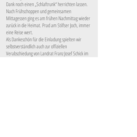
Dank noch einen „Schlaftrunk“ herrichten lassen.
Nach Frühschoppen und gemeinsamen
Mittagessen ging es am frühen Nachmittag wieder
zurück in die Heimat. Prad am Stilfser Joch, immer
eine Reise wert.
Als Dankeschön für die Einladung spielten wir
selbstverständlich auch zur offiziellen
Verabschiedung von Landrat Franz Josef Schick im
Landratsamt Neu-Ulm am
26.04.1996
.
Bereits einen Monat später konnten wir am
24.05.1996
den neu gewählten Landrat Erich Josef
Geßner in Schießen begrüßen, der seine
Wahlhelfer ins Vereinsheim nach Schießen
eingeladen hatte.
Neben dem Kirchenzug anlässlich der
Orgeleinweihung am 05. Mai stand im Juni noch
das 25-jährige Jubiläum der Sportfreunde
Schießen auf dem Programm. An drei Tagen vom
21. – 23. Juni 1996 wurde anständig gefeiert,