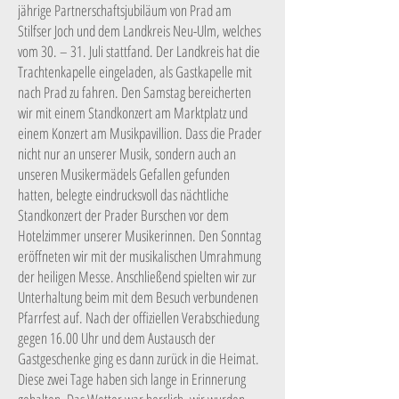
jährige Partnerschaftsjubiläum von Prad am
Stilfser Joch und dem Landkreis Neu-Ulm, welches
vom 30. – 31. Juli stattfand. Der Landkreis hat die
Trachtenkapelle eingeladen, als Gastkapelle mit
nach Prad zu fahren. Den Samstag bereicherten
wir mit einem Standkonzert am Marktplatz und
einem Konzert am Musikpavillion. Dass die Prader
nicht nur an unserer Musik, sondern auch an
unseren Musikermädels Gefallen gefunden
hatten, belegte eindrucksvoll das nächtliche
Standkonzert der Prader Burschen vor dem
Hotelzimmer unserer Musikerinnen. Den Sonntag
eröffneten wir mit der musikalischen Umrahmung
der heiligen Messe. Anschließend spielten wir zur
Unterhaltung beim mit dem Besuch verbundenen
Pfarrfest auf. Nach der offiziellen Verabschiedung
gegen 16.00 Uhr und dem Austausch der
Gastgeschenke ging es dann zurück in die Heimat.
Diese zwei Tage haben sich lange in Erinnerung