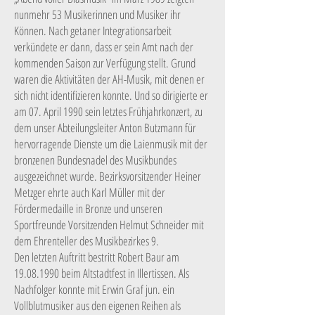
nunmehr 53 Musikerinnen und Musiker ihr
Können. Nach getaner Integrationsarbeit
verkündete er dann, dass er sein Amt nach der
kommenden Saison zur Verfügung stellt. Grund
waren die Aktivitäten der AH-Musik, mit denen er
sich nicht identifizieren konnte. Und so dirigierte er
am 07. April 1990 sein letztes Frühjahrkonzert, zu
dem unser Abteilungsleiter Anton Butzmann für
hervorragende Dienste um die Laienmusik mit der
bronzenen Bundesnadel des Musikbundes
ausgezeichnet wurde. Bezirksvorsitzender Heiner
Metzger ehrte auch Karl Müller mit der
Fördermedaille in Bronze und unseren
Sportfreunde Vorsitzenden Helmut Schneider mit
dem Ehrenteller des Musikbezirkes 9.
Den letzten Auftritt bestritt Robert Baur am
19.08.1990
beim Altstadtfest in Illertissen. Als
Nachfolger konnte mit Erwin Graf jun. ein
Vollblutmusiker aus den eigenen Reihen als