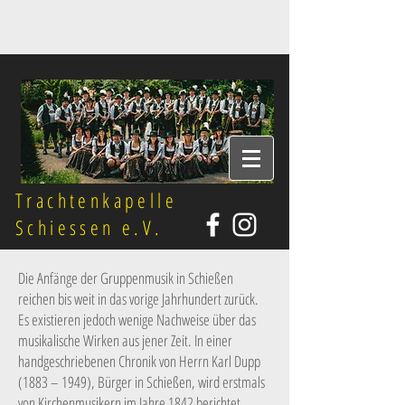
Trachtenkapelle
Schiessen e.V.
Die Anfänge der Gruppenmusik in Schießen
reichen bis weit in das vorige Jahrhundert zurück.
Es existieren jedoch wenige Nachweise über das
musikalische Wirken aus jener Zeit. In einer
handgeschriebenen Chronik von Herrn Karl Dupp
(1883 – 1949), Bürger in Schießen, wird erstmals
von Kirchenmusikern im Jahre 1842 berichtet.