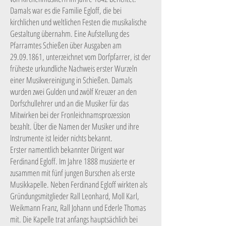
Damals war es die Familie Egloff, die bei
kirchlichen und weltlichen Festen die musikalische
Gestaltung übernahm. Eine Aufstellung des
Pfarramtes Schießen über Ausgaben am
29.09.1861
, unterzeichnet vom Dorfpfarrer, ist der
früheste urkundliche Nachweis erster Wurzeln
einer Musikvereinigung in Schießen. Damals
wurden zwei Gulden und zwölf Kreuzer an den
Dorfschullehrer und an die Musiker für das
Mitwirken bei der Fronleichnamsprozession
bezahlt. Über die Namen der Musiker und ihre
Instrumente ist leider nichts bekannt.
Erster namentlich bekannter Dirigent war
Ferdinand Egloff. Im Jahre 1888 musizierte er
zusammen mit fünf jungen Burschen als erste
Musikkapelle. Neben Ferdinand Egloff wirkten als
Gründungsmitglieder Rall Leonhard, Moll Karl,
Weikmann Franz, Rall Johann und Ederle Thomas
mit. Die Kapelle trat anfangs hauptsächlich bei