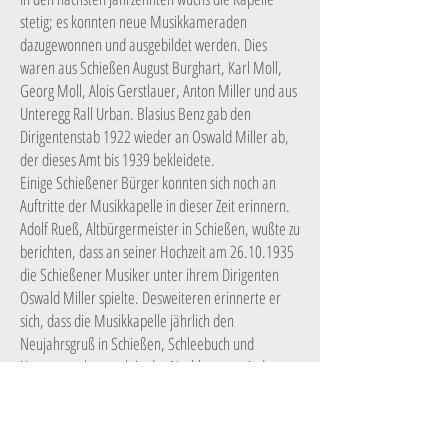
stetig; es konnten neue Musikkameraden
dazugewonnen und ausgebildet werden. Dies
waren aus Schießen August Burghart, Karl Moll,
Georg Moll, Alois Gerstlauer, Anton Miller und aus
Unteregg Rall Urban. Blasius Benz gab den
Dirigentenstab 1922 wieder an Oswald Miller ab,
der dieses Amt bis 1939 bekleidete.
Einige Schießener Bürger konnten sich noch an
Auftritte der Musikkapelle in dieser Zeit erinnern.
Adolf Rueß, Altbürgermeister in Schießen, wußte zu
berichten, dass an seiner Hochzeit am
26.10.1935
die Schießener Musiker unter ihrem Dirigenten
Oswald Miller spielte. Desweiteren erinnerte er
sich, dass die Musikkapelle jährlich den
Neujahrsgruß in Schießen, Schleebuch und
Unteregg, aber auch in der Nachbargemeinde
Ingstetten spielte. Zur Hochzeit von Fidel Schneider
spielte die Musikapelle am
26.05.1935
auf. Am
14.04.1926
wurde die Hochzeit von Frau Dora Kast